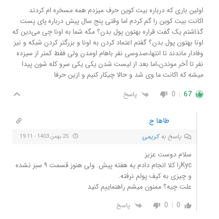
اولین باری که درباره بیت کوین حرف میزدم همه مسخره ام کردند
اکانت بیت کوین را گم کردم اما وقتی پنج سال پیش درباره پای پست
گذاشتم یک گفت قراره بهتون پول بدن؟ مگه شما به اونا چی می‌دین که
اونا بهتون پول بدن؟ گفتم اعتماد کردن به اونا و بزرگتر کردن شبکه و نیز
وفادار ماندند تا انتها،صدوسی نفر باهام اومدن ولی فقط کمتر از سیزده
نفر تا آخر موندن،اما بعد از لیست شدن یکی یکی سرو کله شون پیدا
میشه که اکانت ما وی شد و حالا چیکار کنیم و ازین حرفا
67
0
پاسخ
طاها ج
پاسخ به
کریمی
25 بهمن 1403 - 19:11
سلام دوست عزیز
Kycرا کلا انجام دادم یه هفته پیش. ولی هنوز قسمت ۹ سبز نشده
و چیزی به کیف پولم نرفته.
علت چیه؟ ممنون میشم راهنماییم کنید
0
0
پاسخ