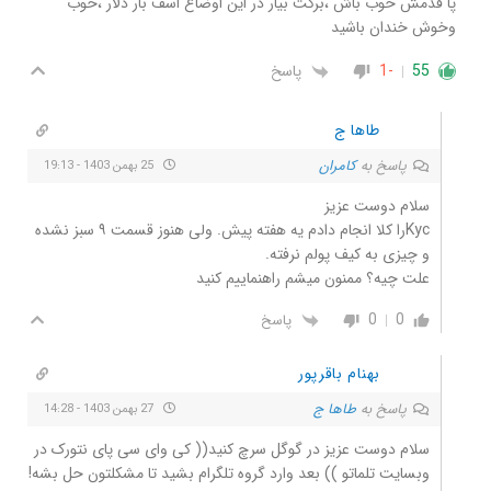
پا قدمش خوب باش ،برکت بیار در این اوضاع اسف بار دلار ،خوب
وخوش خندان باشید
55
-1
پاسخ
طاها ج
پاسخ به
کامران
25 بهمن 1403 - 19:13
سلام دوست عزیز
Kycرا کلا انجام دادم یه هفته پیش. ولی هنوز قسمت ۹ سبز نشده
و چیزی به کیف پولم نرفته.
علت چیه؟ ممنون میشم راهنماییم کنید
0
0
پاسخ
بهنام باقرپور
پاسخ به
طاها ج
27 بهمن 1403 - 14:28
سلام دوست عزیز در گوگل سرچ کنید(( کی وای سی پای نتورک در
وبسایت تلماتو )) بعد وارد گروه تلگرام بشید تا مشکلتون حل بشه!