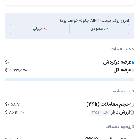
امروز روند قیمت AINTI چگونه خواهد بود؟
صعودی
نزولی
حجم معاملات
عرضه درگردش
$0
عرضه کل
$99,999,870
تاریخچه قیمت
حجم معاملات (24h)
$0.5817
ارزش بازار
رتبه 3519
$18,614.30
تاریخچه معاملات