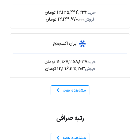
12,135,494,232 تومان
خرید
12,149,970,000 تومان
فروش
ایران اکسچنج
12,167,358,237 تومان
خرید
12,216,125,203 تومان
فروش
مشاهده همه
رتبه صرافی
مشاهده همه