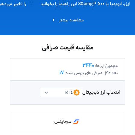
اپل، انویدیا یا S&amp;P 500 این راهنما را بخوانید
را تغییر می‌دهی
مشاهده بیشتر
مقایسه قیمت صرافی
3440
مجموع ارز ها:
17
تعداد کل صرافی های بررسی شده:
انتخاب ارز دیجیتال
BTC
سرمایکس