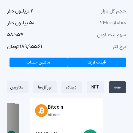
حجم کل بازار
2 تریلیون دلار
معاملات 24h
50 بیلیون دلار
سهم بیت کوین
58.95%
نرخ تتر
189,955.61 تومان
قیمت ارزها
ماشین حساب
همه
NFT
دیفای
اوراکل‌ها
متاورس
Bitcoin
bitcoin