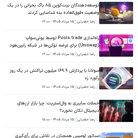
توسعه‌دهندگان بیت‌کوین ۸۵ باگ بحرانی را در یک
وضعیت «فوق‌العاده بد» شناسایی کردند
رضا حضرتی
15 مرداد 1405 - 21:00
راه‌اندازی Pools.trade توسط یونی‌سواپ
(Uniswap) برای عرضه توکن‌ها در شبکه رابین‌هود
(Robinhood Chain)
رضا حضرتی
15 مرداد 1405 - 19:00
سولانا با پردازش ۱۶۹.۹ میلیون تراکنش در یک روز
رکورد زد
رضا حضرتی
15 مرداد 1405 - 17:00
حملات سایبری به وال‌استریت: چرا بازار ارزهای
دیجیتال تکان نخورد؟
رضا حضرتی
15 مرداد 1405 - 15:00
سناتور لومیس همچنان در تلاش برای رأی‌گیری