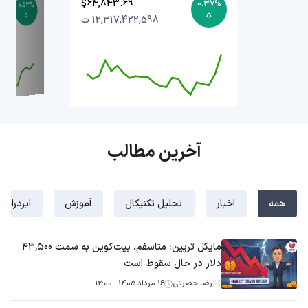
$64,843.69
0.37%
0.53%
12,317,422,598 ت
آخرین مطالب
همه
اخبار
تحلیل تکنیکال
آموزش
ایردراپ
مایکل ترپین: متاسفم، بیت‌کوین به سمت ۴۳,۵۰۰
دلار در حال سقوط است
رضا حضرتی
16 مرداد 1405 - 12:00