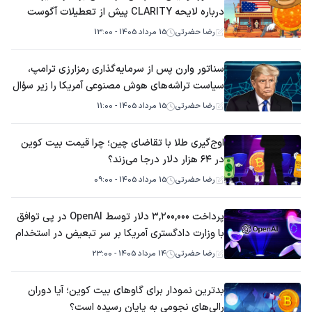
درباره لایحه CLARITY پیش از تعطیلات آگوست
است
رضا حضرتی
15 مرداد 1405 - 13:00
سناتور وارن پس از سرمایه‌گذاری رمزارزی ترامپ،
سیاست تراشه‌های هوش مصنوعی آمریکا را زیر سؤال
می‌برد
رضا حضرتی
15 مرداد 1405 - 11:00
اوج‌گیری طلا با تقاضای چین؛ چرا قیمت بیت کوین
در ۶۴ هزار دلار درجا می‌زند؟
رضا حضرتی
15 مرداد 1405 - 09:00
پرداخت ۳,۲۰۰,۰۰۰ دلار توسط OpenAI در پی توافق
با وزارت دادگستری آمریکا بر سر تبعیض در استخدام
رضا حضرتی
14 مرداد 1405 - 23:00
بدترین نمودار برای گاوهای بیت کوین؛ آیا دوران
رالی‌های نجومی به پایان رسیده است؟