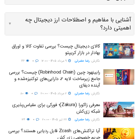
آشنایی با مفاهیم و اصطلاحات ارز دیجیتال چه
▼
اهمیتی دارد؟
کالای دیجیتال چیست؟ بررسی تفاوت کالا و اوراق
بهادار در بازار کریپتو
نگارش:‌
رضا حضرتی
۹ مرداد ۱۴۰۵ - ۱۲:۰۰
۰
۴۶
رابینهود چین (Robinhood Chain) چیست؟ بررسی
جامع زیرساخت لایه ۲، دارایی‌های توکنیزه‌شده و
آینده دیفای
نگارش:‌
رضا حضرتی
۲ مرداد ۱۴۰۵ - ۲۰:۰۰
۰
۸۰
معرفی زاکورا (Zakura)؛ فورکی برای مقیاس‌پذیری
شبکه زی‌کش
نگارش:‌
رضا حضرتی
۲۷ تیر ۱۴۰۵ - ۲۰:۰۰
۰
۳۶
آیا تراکنش‌های Zcash قابل ردیابی هستند؟ بررسی
حریم خصوصی زی‌ کش