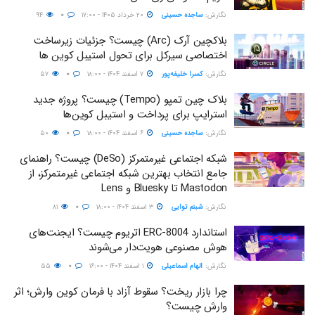
نگارش:‌
ساجده حسینی
۲۰ خرداد ۱۴۰۵ - ۱۷:۰۰
۰
۹۴
بلاکچین آرک (Arc) چیست؟ جزئیات زیرساخت
اختصاصی سیرکل برای تحول استیبل کوین‌ ها
نگارش:‌
کسرا خلیفه‌پور
۷ اسفند ۱۴۰۴ - ۱۸:۰۰
۰
۵۷
بلاک‌ چین تمپو (Tempo) چیست؟ پروژه جدید
استرایپ برای پرداخت و استیبل‌ کوین‌ها
نگارش:‌
ساجده حسینی
۶ اسفند ۱۴۰۴ - ۱۸:۰۰
۰
۵۰
شبکه اجتماعی غیرمتمرکز (DeSo) چیست؟ راهنمای
جامع انتخاب بهترین شبکه اجتماعی غیرمتمرکز، از
Mastodon تا Bluesky و Lens
نگارش:‌
شبنم توایی
۳ اسفند ۱۴۰۴ - ۱۸:۰۰
۰
۸۱
استاندارد ERC-8004 اتریوم چیست؟ ایجنت‌های
هوش مصنوعی هویت‌دار می‌شوند
نگارش:‌
الهام اسماعیلی
۱ اسفند ۱۴۰۴ - ۱۶:۰۰
۰
۵۵
چرا بازار ریخت؟ سقوط آزاد با فرمان کوین وارش؛ اثر
وارش چیست؟