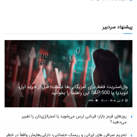
پیشنهاد سردبیر
وال‌استریت فقط برای آمریکایی‌ها نیست؛ قبل از خرید اپل،
انویدیا یا S&P 500 این راهنما را بخوانید
۱۶ تیر ۱۴۰۵ - ۱۷:۰۰
۲۳۸
روزهای قرمز بازار؛ قربانی ترس می‌شوید یا استراتژی‌تان را تغییر
می‌دهید؟
تحریم صرافی های ایرانی و ریسک حضانتی؛ دارایی‌هایمان واقعاً در خطر