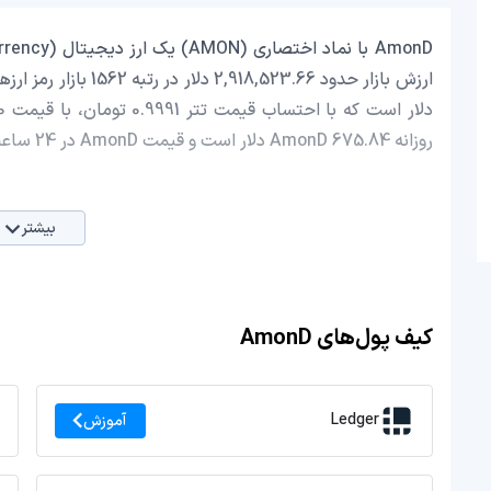
روزانه AmonD 675.84 دلار است و قیمت AmonD در 24 ساعت اخیر، -1.50 کاهش داشته است.
بیشتر
کیف پول‌های AmonD
Ledger
آموزش