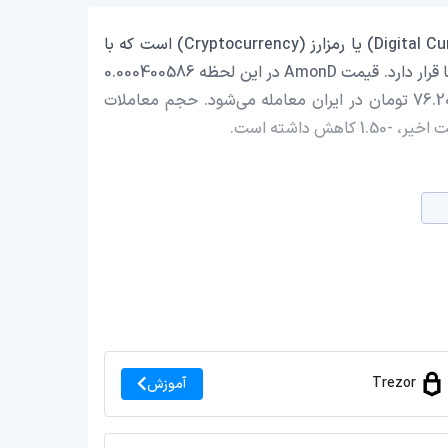
AmonD با نماد اختصاری (AMON) یک ارز دیجیتال (Digital Currency) یا رمزارز (Cryptocurrency) است که با
ارزش بازار حدود 2,918,523.66 دلار در رتبه 1562 بازار رمز ارزها قرار دارد. قیمت AmonD در این لحظه 0.000400586
دلار است که با احتساب قیمت تتر 0.9991 تومان، با قیمت 76.20 تومان در ایران معامله می‌شود. حجم معاملات
Trezor
آموزش