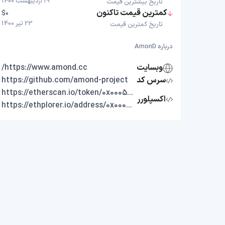
19 اردیبهشت 1400
تاریخ بیشترین قیمت
کمترین قیمت تاکنون
$0
23 تیر 1400
تاریخ کمترین قیمت
درباره AmonD
وبسایت
https://www.amond.cc/
سرس کد
https://github.com/amond-project
https://etherscan.io/token/0x00059ae69c1622a7542edc15e8d17b060fe307b6
اکسپلورر
https://ethplorer.io/address/0x00059ae69c1622a7542edc15e8d17b060fe307b6