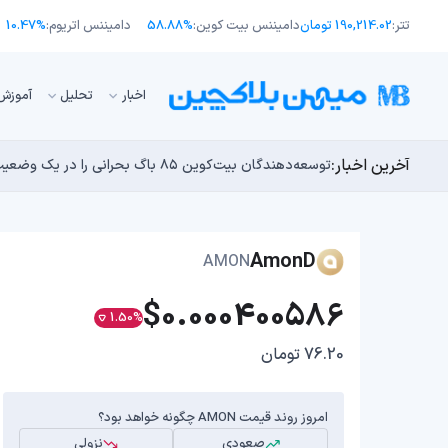
تتر:
190,214.02 تومان
دامیننس بیت کوین:
58.88%
دامیننس اتریوم:
10.47%
اﺧﺒﺎر
تحلیل
آموزش
آخرین اخبار:
انتقال ۶۶ میلیون دلاری بیت کوین توسط مایکرواستراتژی؛ آیا فشار فروش جدیدی در راه است؟
توسعه‌دهندگان بیت‌کوین ۸۵ باگ بحرانی را در یک وضعیت «فوق‌العاده بد» شناسایی کردند
اوج‌گیری طلا با تقاضای چین؛ چرا قیمت بیت کوین در ۶۴ هزار دلار درجا می‌زند؟
یک نقشه راه کوانتومی، بیت‌کوین را بسیار بالاتر خواهد برد
بدترین نمودار برای گاوهای بیت کوین؛ آیا دوران رالی‌های
AmonD
AMON
$0.000400586
1.50%
76.20 تومان
امروز روند قیمت AMON چگونه خواهد بود؟
صعودی
نزولی