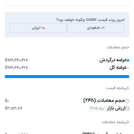
امروز روند قیمت GOM2 چگونه خواهد بود؟
صعودی
نزولی
حجم معاملات
عرضه درگردش
$966,640,417
عرضه کل
$966,640,417
تاریخچه قیمت
حجم معاملات (24h)
$0
ارزش بازار
رتبه 2115
$3,861.87
تاریخچه معاملات