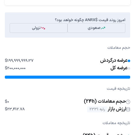
امروز روند قیمت $ANRX چگونه خواهد بود؟
صعودی
نزولی
حجم معاملات
عرضه درگردش
$199,999,999.37
عرضه کل
$200,000,000
تاریخچه قیمت
حجم معاملات (24h)
$0
ارزش بازار
رتبه 2331
$23,412.78
تاریخچه معاملات