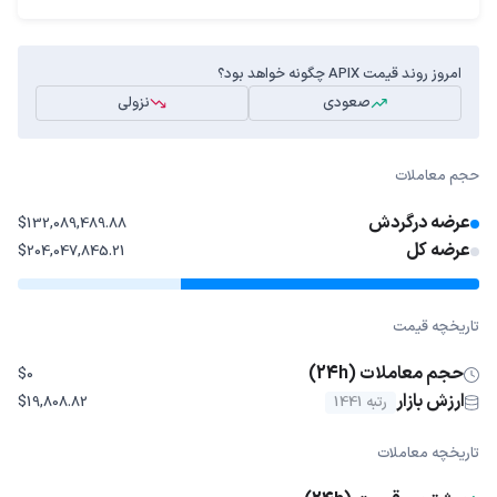
امروز روند قیمت APIX چگونه خواهد بود؟
صعودی
نزولی
حجم معاملات
عرضه درگردش
$132,089,489.88
عرضه کل
$204,047,845.21
تاریخچه قیمت
حجم معاملات (24h)
$0
ارزش بازار
رتبه 1441
$19,808.82
تاریخچه معاملات