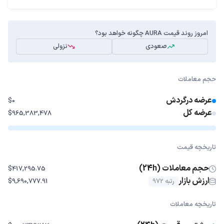
امروز روند قیمت AURA چگونه خواهد بود؟
صعودی
نزولی
حجم معاملات
عرضه درگردش
$0
عرضه کل
$965,383,478
تاریخچه قیمت
حجم معاملات (24h)
$417,295.75
ارزش بازار
رتبه 972
$9,690,777.91
تاریخچه معاملات