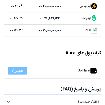
ارز پلاس
20,000,000,000 ت
2,179 ت
ارزینجا
74,419,122 ت
160.30 ت
null
20,000,000,000 ت
160.39 ت
کیف پول‌های Aura
SolFlare
آموزش
پرسش و پاسخ (FAQ)
Aura چیست؟