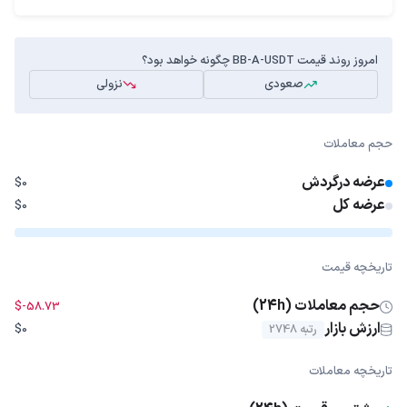
امروز روند قیمت BB-A-USDT چگونه خواهد بود؟
صعودی
نزولی
حجم معاملات
عرضه درگردش
$0
عرضه کل
$0
تاریخچه قیمت
حجم معاملات (24h)
$-58.73
ارزش بازار
رتبه 2748
$0
تاریخچه معاملات