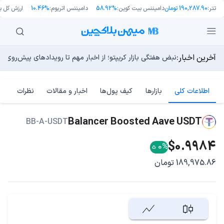
تتر:
190,287.90 تومان
دامیننس بیت کوین:
58.92%
دامیننس اتریوم:
10.46%
ارزش کل باز
آخرین اخبار:
طرح جدید EIP-8363: آیا کاهش پاداش استیکینگ به ضرر اتریوم تمام می‌شود؟
بنیان‌گذار نانسن (Nansen): بیت‌کوین دوباره به زیر ۶۰ هزار دلار سقوط نخواهد کرد
بلاکچین بیت کوین به دلیل فورک «BIP-110» رسما دو شاخه شد!
راه‌های حفظ ارزش پول؛ چگونه قدرت خرید خود را در برابر تورم
نبض هفتگی بازار کریپتو؛ از اخبار مهم تا رویدادهای پیش‌روی 
اطلاعات کلی
بازارها
کیف پول‌ها
اخبار و مقالات
نظرات
Balancer Boosted Aave USDT
BB-A-USDT
$0.9984
0%
189,975.86 تومان