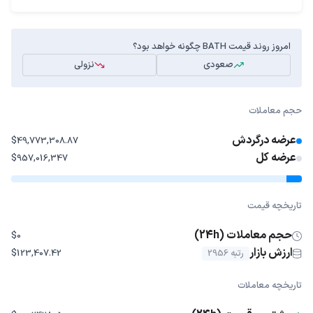
امروز روند قیمت BATH چگونه خواهد بود؟
صعودی
نزولی
حجم معاملات
عرضه درگردش
$49,773,308.87
عرضه کل
$957,016,347
تاریخچه قیمت
حجم معاملات (24h)
$0
ارزش بازار
رتبه 2956
$123,407.42
تاریخچه معاملات