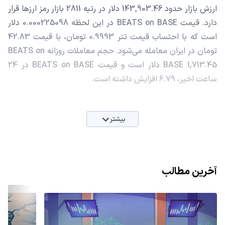
ارزش بازار حدود 143,903.46 دلار در رتبه 2811 بازار رمز ارزها قرار
دارد. قیمت BEATS on BASE در این لحظه 0.000225098 دلار
است که با احتساب قیمت تتر 0.9993 تومان، با قیمت 42.83
تومان در ایران معامله می‌شود. حجم معاملات روزانه BEATS on
BASE 1,713.45 دلار است و قیمت BEATS on BASE در 24
ساعت اخیر، 6.79 افزایش داشته است.
بیشتر
آخرین مطالب