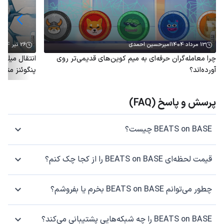
13 مرداد 1404
امیرحسین احمدی
26 تیر 1404
چرا معامله‌گران حرفه‌ای به میم کوین‌های قدیمی‌تر روی
آورده‌اند؟
پنگوئنز متو
پرسش و پاسخ (FAQ)
BEATS on BASE چیست؟
قیمت لحظه‌ای BEATS on BASE را از کجا چک کنم؟
چطور می‌توانم BEATS on BASE بخرم یا بفروشم؟
BEATS on BASE را چه شبکه‌هایی پشتیبانی می‌کند؟