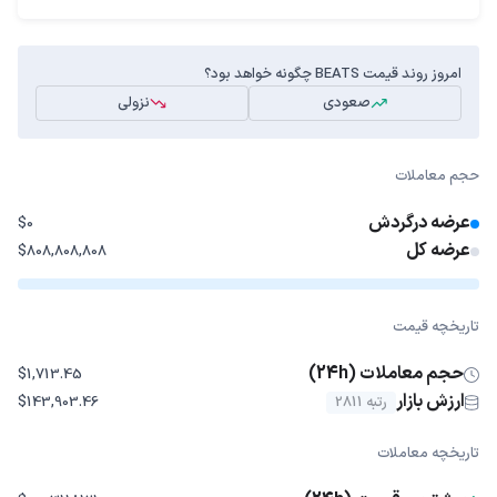
امروز روند قیمت BEATS چگونه خواهد بود؟
صعودی
نزولی
حجم معاملات
عرضه درگردش
$0
عرضه کل
$808,808,808
تاریخچه قیمت
حجم معاملات (24h)
$1,713.45
ارزش بازار
رتبه 2811
$143,903.46
تاریخچه معاملات