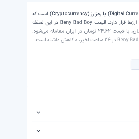
Beny Bad Boy با نماد اختصاری (BBB) یک ارز دیجیتال (Digital Currency) یا رمزارز (Cryptocurrency) است که
با ارزش بازار حدود 308,377.07 دلار در رتبه 2497 بازار رمز ارزها قرار دارد. قیمت Beny Bad Boy در این لحظه
0.000129412 دلار است که با احتساب قیمت تتر 0.9990 تومان، با قیمت 24.62 تومان در ایران معامله می‌شود.