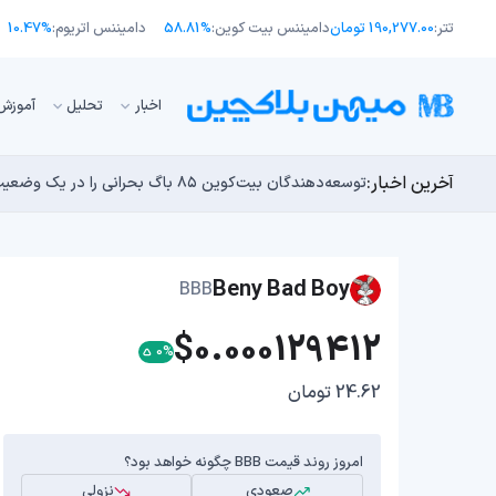
تتر:
190,277.00 تومان
دامیننس بیت کوین:
58.81%
دامیننس اتریوم:
10.47%
اﺧﺒﺎر
تحلیل
آموزش
آخرین اخبار:
انتقال ۶۶ میلیون دلاری بیت کوین توسط مایکرواستراتژی؛ آیا فشار فروش جدیدی در راه است؟
توسعه‌دهندگان بیت‌کوین ۸۵ باگ بحرانی را در یک وضعیت «فوق‌العاده بد» شناسایی کردند
اوج‌گیری طلا با تقاضای چین؛ چرا قیمت بیت کوین در ۶۴ هزار دلار درجا می‌زند؟
یک نقشه راه کوانتومی، بیت‌کوین را بسیار بالاتر خواهد برد
بدترین نمودار برای گاوهای بیت کوین؛ آیا دوران رالی‌های
Beny Bad Boy
BBB
$0.000129412
0%
24.62 تومان
امروز روند قیمت BBB چگونه خواهد بود؟
صعودی
نزولی