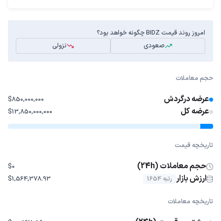
امروز روند قیمت BIDZ چگونه خواهد بود؟
صعودی
نزولی
حجم معاملات
عرضه درگردش
$850,000,000
عرضه کل
$13,850,000,000
تاریخچه قیمت
حجم معاملات (24h)
$0
ارزش بازار
رتبه 1654
$1,564,378.93
تاریخچه معاملات