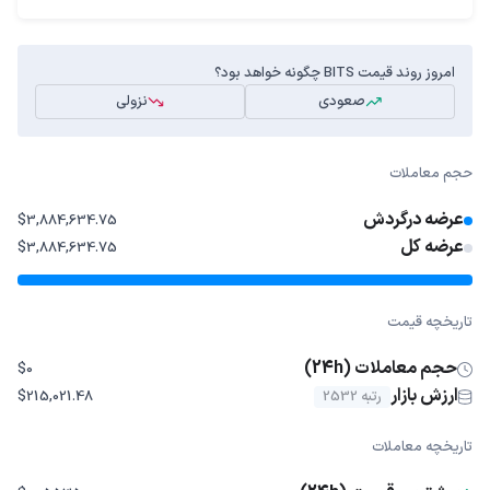
امروز روند قیمت BITS چگونه خواهد بود؟
صعودی
نزولی
حجم معاملات
عرضه درگردش
$3,884,634.75
عرضه کل
$3,884,634.75
تاریخچه قیمت
حجم معاملات (24h)
$0
ارزش بازار
رتبه 2532
$215,021.48
تاریخچه معاملات