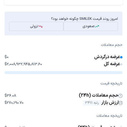
امروز روند قیمت SMILEK چگونه خواهد بود؟
صعودی
نزولی
حجم معاملات
عرضه درگردش
$0
عرضه کل
$2,008,932,945,813.60
تاریخچه قیمت
حجم معاملات (24h)
$36.08
ارزش بازار
رتبه 3411
$270,190.70
تاریخچه معاملات