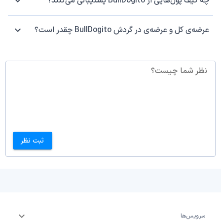
چه کیف پول‌هایی از BullDogito پشتیبانی می‌کنند؟
عرضه‌ی کل و عرضه‌ی در گردش BullDogito چقدر است؟
نظر شما چیست؟
ثبت نظر
سرویس‌ها