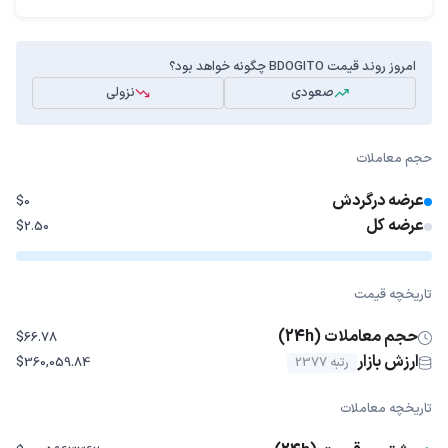
امروز روند قیمت BDOGITO چگونه خواهد بود؟
صعودی
نزولی
حجم معاملات
عرضه درگردش
$0
عرضه کل
$2.50
تاریخچه قیمت
حجم معاملات (24h)
$66.78
ارزش بازار
رتبه 2377
$360,059.84
تاریخچه معاملات