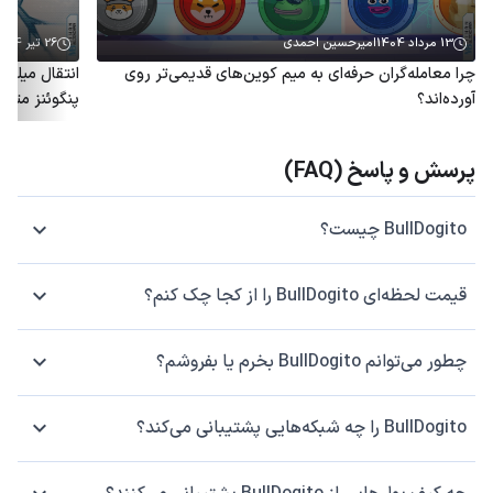
13 مرداد 1404
امیرحسین احمدی
26 تیر 1404
چرا معامله‌گران حرفه‌ای به میم کوین‌های قدیمی‌تر روی
آورده‌اند؟
پنگوئنز متو
پرسش و پاسخ (FAQ)
BullDogito چیست؟
قیمت لحظه‌ای BullDogito را از کجا چک کنم؟
چطور می‌توانم BullDogito بخرم یا بفروشم؟
BullDogito را چه شبکه‌هایی پشتیبانی می‌کند؟