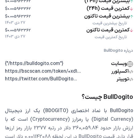
بیشترین قیمت (24h)
$0.005963362
کمترین قیمت (24h)
$0.005963362
بیشترین قیمت تاکنون
$0.005963362
27 دی 1403
تاریخ بیشترین قیمت
کمترین قیمت تاکنون
$0.005963362
27 دی 1403
تاریخ کمترین قیمت
درباره BullDogito
وبسایت
{"https://bulldogito.com/"}
اکسپلورر
...https://bscscan.com/token/0xd1
توییتر
...https://twitter.com/BullDogito
BullDogito چیست؟
BullDogito با نماد اختصاری (BDOGITO) یک ارز دیجیتال
(Digital Currency) یا رمزارز (Cryptocurrency) است که با
ارزش بازار حدود 360,059.84 دلار در رتبه 2377 بازار رمز ارزها
قرار دارد. قیمت BullDogito در این لحظه 0.001142088 دلار است