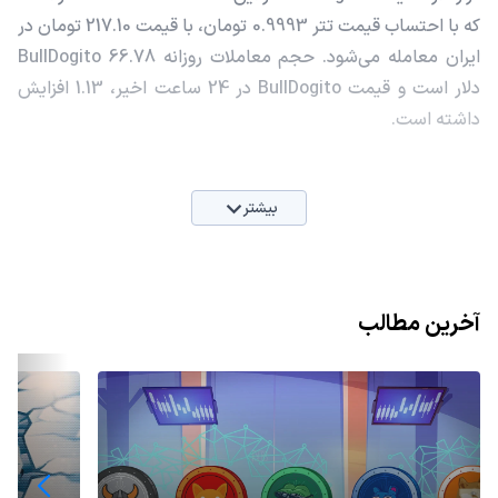
که با احتساب قیمت تتر 0.9993 تومان، با قیمت 217.10 تومان در
ایران معامله می‌شود. حجم معاملات روزانه BullDogito 66.78
دلار است و قیمت BullDogito در 24 ساعت اخیر، 1.13 افزایش
داشته است.
بیشتر
آخرین مطالب