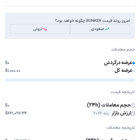
امروز روند قیمت BUNKER چگونه خواهد بود؟
صعودی
نزولی
حجم معاملات
عرضه درگردش
$0
عرضه کل
$1,000.00
تاریخچه قیمت
حجم معاملات (24h)
$0
ارزش بازار
رتبه 2076
$661,097.44
تاریخچه معاملات