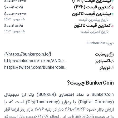
بیشترین قیمت (24h)
$0.001437475
کمترین قیمت (24h)
$0.001105091
بیشترین قیمت تاکنون
$0.001437475
05 بهمن 1403
تاریخ بیشترین قیمت
کمترین قیمت تاکنون
$0.001105091
05 بهمن 1403
تاریخ کمترین قیمت
درباره BunkerCoin
وبسایت
{"https://bunkercoin.io/"}
اکسپلورر
...https://solscan.io/token/8NCie
توییتر
...https://twitter.com/bunkercoin
BunkerCoin چیست؟
BunkerCoin با نماد اختصاری (BUNKER) یک ارز دیجیتال
(Digital Currency) یا رمزارز (Cryptocurrency) است که با
ارزش بازار حدود 661,097.44 دلار در رتبه 2076 بازار رمز ارزها قرار
دارد. قیمت BunkerCoin در این لحظه 0.000661097 دلار است که