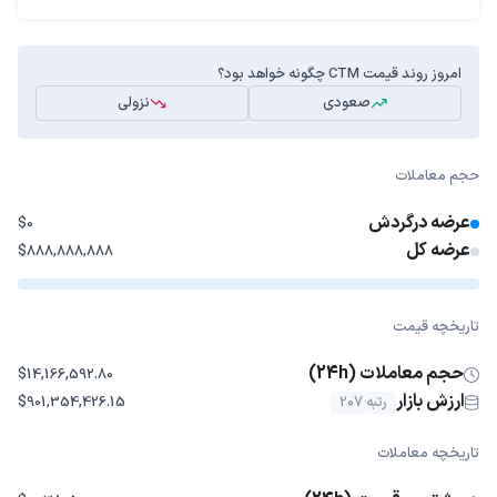
امروز روند قیمت CTM چگونه خواهد بود؟
صعودی
نزولی
حجم معاملات
عرضه درگردش
$0
عرضه کل
$888,888,888
تاریخچه قیمت
حجم معاملات (24h)
$14,166,592.80
ارزش بازار
رتبه 207
$901,354,426.15
تاریخچه معاملات