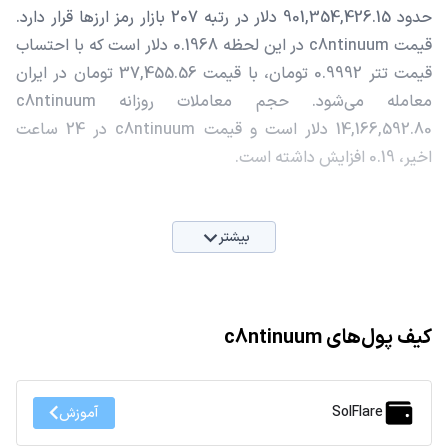
حدود 901,354,426.15 دلار در رتبه 207 بازار رمز ارزها قرار دارد.
قیمت c8ntinuum در این لحظه 0.1968 دلار است که با احتساب
قیمت تتر 0.9992 تومان، با قیمت 37,455.56 تومان در ایران
معامله می‌شود. حجم معاملات روزانه c8ntinuum
14,166,592.80 دلار است و قیمت c8ntinuum در 24 ساعت
اخیر، 0.19 افزایش داشته است.
بیشتر
کیف پول‌های c8ntinuum
SolFlare
آموزش