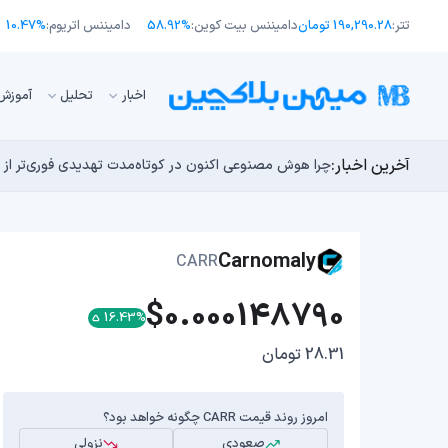
تتر:
190,290.28 تومان
دامیننس بیت کوین:
58.92%
دامیننس اتریوم:
10.47%
اﺧﺒﺎر
تحلیل
آموزش
آخرین اخبار:
توسعه‌دهندگان بیت‌کوین ۸۵ باگ بحرانی را در یک وضعیت «فوق‌العاده بد» شناسایی کردند
مایکل ترپین: متاسفم، بیت‌کوین به سمت ۴۳,۵۰۰ دلار در حال سقوط است
اوج‌گیری طلا با تقاضای چین؛ چرا قیمت بیت کوین در ۶۴ هزار دلار درجا می‌زند؟
بدترین نمودار برای گاوهای بیت کوین؛ آیا دوران رالی‌های
چرا هوش مصنوعی اکنون در کوتاه‌مدت تهدیدی فوری‌تر از 
Carnomaly
CARR
$0.000148790
16.43%
28.31 تومان
امروز روند قیمت CARR چگونه خواهد بود؟
صعودی
نزولی