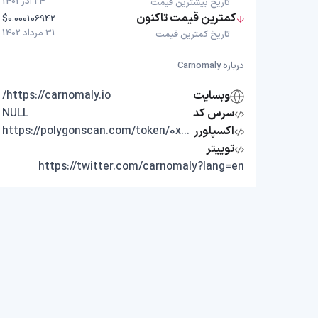
24 آذر 1401
تاریخ بیشترین قیمت
کمترین قیمت تاکنون
$0.000106942
31 مرداد 1402
تاریخ کمترین قیمت
درباره Carnomaly
وبسایت
https://carnomaly.io/
سرس کد
NULL
اکسپلورر
https://polygonscan.com/token/0x9b765735C82BB00085e9DBF194F20E3Fa754258E
توییتر
https://twitter.com/carnomaly?lang=en