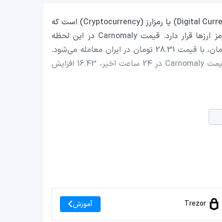
Carnomaly با نماد اختصاری (CARR) یک ارز دیجیتال (Digital Currency) یا رمزارز (Cryptocurrency) است که
با ارزش بازار حدود 267,508.37 دلار در رتبه 2533 بازار رمز ارزها قرار دارد. قیمت Carnomaly در این لحظه
0.000148790 دلار است که با احتساب قیمت تتر 0.9993 تومان، با قیمت 28.31 تومان در ایران معامله می‌شود.
حجم معاملات روزانه Carnomaly 20,774.45 دلار است و قیمت Carnomaly در 24 ساعت اخیر، 16.43 افزایش
Trezor
آموزش