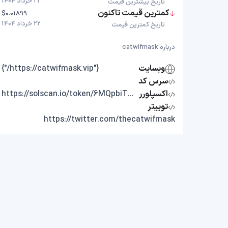
22 خرداد 1404
تاریخ بیشترین قیمت
کمترین قیمت تاکنون
$0.01899
22 خرداد 1404
تاریخ کمترین قیمت
درباره catwifmask
وبسایت
{"https://catwifmask.vip/"}
سرس کد
اکسپلورر
https://solscan.io/token/6MQpbiTC2YcogidTmKqMLK82qvE9z5QEm7EP3AEDpump
توییتر
https://twitter.com/thecatwifmask