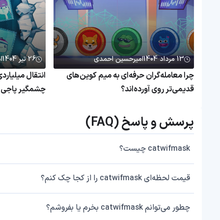
13 مرداد 1404
امیرحسین احمدی
26 تیر 1404
ا
چرا معامله‌گران حرفه‌ای به میم کوین‌های
قدیمی‌تر روی آورده‌اند؟
چشمگیر پاجی پ
پرسش و پاسخ (FAQ)
catwifmask چیست؟
قیمت لحظه‌ای catwifmask را از کجا چک کنم؟
چطور می‌توانم catwifmask بخرم یا بفروشم؟