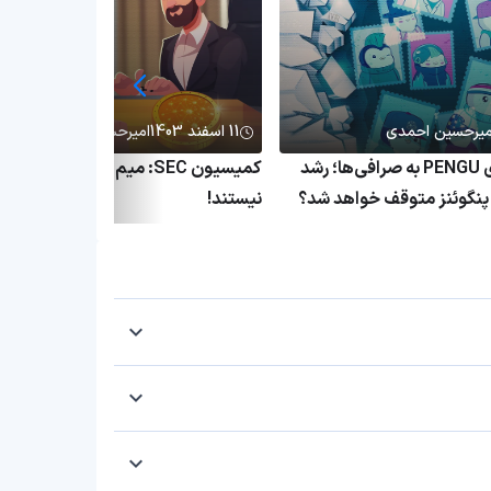
میرحسین احمدی
11 اسفند 1403
امیرحسین احمدی
انتقال میلیاردی PENGU به صرافی‌ها؛ رشد
کمیسیون SEC: میم کوین‌ها اوراق ب
نگوئنز متوقف خواهد شد؟
نیستند!