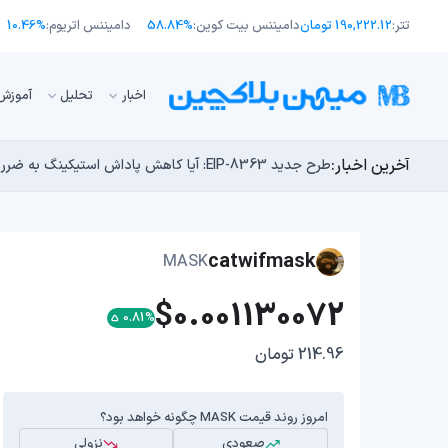
تتر:
190,222.12 تومان
دامیننس بیت کوین:
58.84%
دامیننس اتریوم:
10.46%
اﺧﺒﺎر
تحلیل
آموزش
آخرین اخبار:
طرح جدید EIP-8363: آیا کاهش پاداش استیکینگ به ضرر اتریوم تمام می‌شود؟
بلاکچین بیت کوین به دلیل فورک «BIP-110» رسما دو شاخه شد!
مایکل ترپین: متاسفم، بیت‌کوین به سمت ۴۳,۵۰۰ دلار در حال سقوط است
راه‌های حفظ ارزش پول؛ چگونه قدرت خرید خود را در برابر 
چرا هوش مصنوعی اکنون در کوتاه‌مدت تهدیدی فوری‌تر از 
catwifmask
MASK
$0.001130072
0.81%
214.96 تومان
امروز روند قیمت MASK چگونه خواهد بود؟
صعودی
نزولی