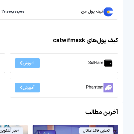
کیف پول من
20,000,000,000 تومان
کیف پول‌های catwifmask
SolFlare
آموزش
Phantom
آموزش
آخرین مطالب
تحلیل فاندامنتال
اخبار آلتکوین