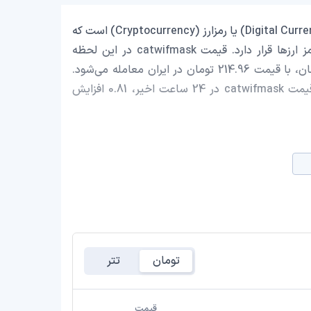
catwifmask با نماد اختصاری (MASK) یک ارز دیجیتال (Digital Currency) یا رمزارز (Cryptocurrency) است که
با ارزش بازار حدود 1,133,395.38 دلار در رتبه 1796 بازار رمز ارزها قرار دارد. قیمت catwifmask در این لحظه
0.001130072 دلار است که با احتساب قیمت تتر 0.9992 تومان، با قیمت 214.96 تومان در ایران معامله می‌شود.
حجم معاملات روزانه catwifmask 69,139.40 دلار است و قیمت catwifmask در 24 ساعت اخیر، 0.81 افزایش
تومان
تتر
قیمت