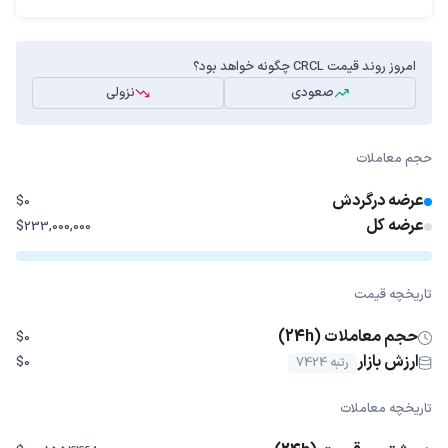
امروز روند قیمت CRCL چگونه خواهد بود؟
صعودی
نزولی
حجم معاملات
عرضه درگردش
$0
عرضه کل
$233,000,000
تاریخچه قیمت
حجم معاملات (24h)
$0
ارزش بازار
رتبه 7424
$0
تاریخچه معاملات