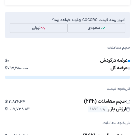
امروز روند قیمت COCORO چگونه خواهد بود؟
صعودی
نزولی
حجم معاملات
عرضه درگردش
$0
عرضه کل
$797,250,000
تاریخچه قیمت
حجم معاملات (24h)
$13,826.44
ارزش بازار
رتبه 1879
$1,017,738.84
تاریخچه معاملات