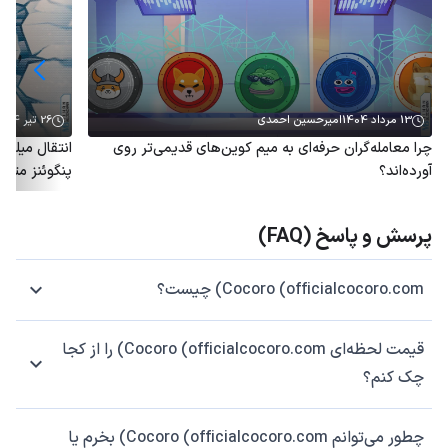
13 مرداد 1404
امیرحسین احمدی
26 تیر 1404
چرا معامله‌گران حرفه‌ای به میم کوین‌های قدیمی‌تر روی
آورده‌اند؟
پنگوئنز متو
پرسش و پاسخ (FAQ)
Cocoro (officialcocoro.com) چیست؟
قیمت لحظه‌ای Cocoro (officialcocoro.com) را از کجا
چک کنم؟
چطور می‌توانم Cocoro (officialcocoro.com) بخرم یا