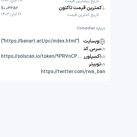
28 آبان 1403
تاریخ بیشترین قیمت
کمترین قیمت تاکنون
$0.04352
21 آبان 1403
تاریخ کمترین قیمت
درباره Comedian
وبسایت
{"https://banart.art/pc/index.html"}
سرس کد
اکسپلورر
https://solscan.io/token/9PR7nCP9DpcUotnDPVLUBUZKu5WAYkwrCUx9wDnSpump
توییتر
https://twitter.com/rwa_ban