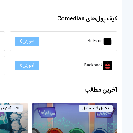
کیف پول‌های Comedian
SolFlare
آموزش
Backpack
آموزش
آخرین مطالب
تحلیل فاندامنتال
اخبار آلتکوین