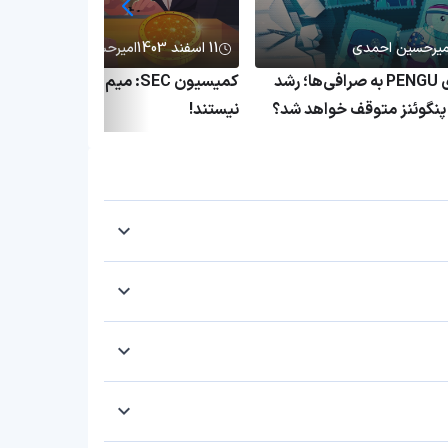
میرحسین احمدی
11 اسفند 1403
امیرحسین احمدی
انتقال میلیاردی PENGU به صرافی‌ها؛ رشد
کمیسیون SEC: میم کوین‌ها اوراق ب
نگوئنز متوقف خواهد شد؟
نیستند!