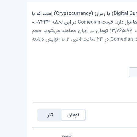
Comedian با نماد اختصاری (BAN) یک ارز دیجیتال (Digital Currency) یا رمزارز (Cryptocurrency) است که با
ارزش بازار حدود 72,797,840.92 دلار در رتبه 257 بازار رمز ارزها قرار دارد. قیمت Comedian در این لحظه 0.07233
دلار است که با احتساب قیمت تتر 0.9988 تومان، با قیمت 13,765.87 تومان در ایران معامله می‌شود. حجم
معاملات روزانه Comedian 4,844,382.75 دلار است و قیمت Comedian در 24 ساعت اخیر، 1.02 افزایش داشته
تومان
تتر
قیمت