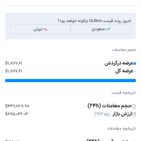
امروز روند قیمت GLWon چگونه خواهد بود؟
صعودی
نزولی
حجم معاملات
عرضه درگردش
$1,877.61
عرضه کل
$1,877.61
تاریخچه قیمت
حجم معاملات (24h)
$449,838.98
ارزش بازار
رتبه 1926
$895,042.04
تاریخچه معاملات