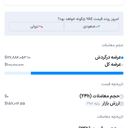
امروز روند قیمت YAE چگونه خواهد بود؟
صعودی
نزولی
حجم معاملات
عرضه درگردش
$77,886,053.10
عرضه کل
$100,000,000
تاریخچه قیمت
حجم معاملات (24h)
$0
ارزش بازار
رتبه 1901
$157,016.55
تاریخچه معاملات