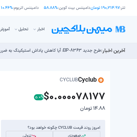
تتر:
190,314.97 تومان
دامیننس بیت کوین:
58.88%
دامیننس اتریوم:
10.46%
اﺧﺒﺎر
تحلیل
آموزش
آخرین اخبار:
طرح جدید EIP-8363: آیا کاهش پاداش استیکینگ به ضرر اتریوم تمام می‌شود؟
توسعه‌دهندگان بیت‌کوین ۸۵ باگ بحرانی را در یک وضعیت «فوق‌العاده بد» شناسایی کردند
مایکل ترپین: متاسفم، بیت‌کوین به سمت ۴۳,۵۰۰ دلار در حال سقوط است
اوج‌گیری طلا با تقاضای چین؛ چرا قیمت بیت کوین در ۶۴ هزار دلار درجا می‌زند؟
چرا هوش مصنوعی اکنون در کوتاه‌مدت تهدیدی فوری‌تر از 
Cyclub
CYCLUB
$0.000078177
0%
14.88 تومان
امروز روند قیمت CYCLUB چگونه خواهد بود؟
صعودی
نزولی