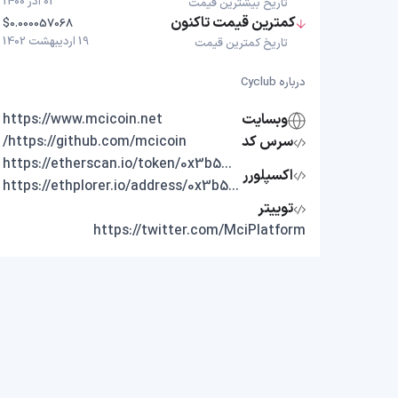
02 آذر 1400
تاریخ بیشترین قیمت
کمترین قیمت تاکنون
$0.000057068
19 اردیبهشت 1402
تاریخ کمترین قیمت
درباره Cyclub
وبسایت
https://www.mcicoin.net
سرس کد
https://github.com/mcicoin/
https://etherscan.io/token/0x3b58c52C03ca5Eb619EBa171091c86C34d603e5f
اکسپلورر
https://ethplorer.io/address/0x3b58c52C03ca5Eb619EBa171091c86C34d603e5f
توییتر
https://twitter.com/MciPlatform