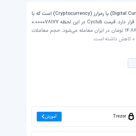
Cyclub با نماد اختصاری (CYCLUB) یک ارز دیجیتال (Digital Currency) یا رمزارز (Cryptocurrency) است که با
ارزش بازار حدود 102,747.17 دلار در رتبه 2208 بازار رمز ارزها قرار دارد. قیمت Cyclub در این لحظه 0.000078177
دلار است که با احتساب قیمت تتر 0.9993 تومان، با قیمت 14.88 تومان در ایران معامله می‌شود. حجم معاملات
Trezor
آموزش