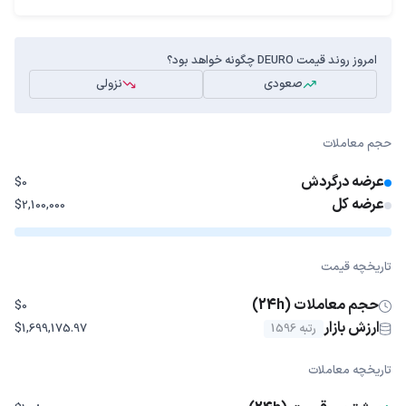
امروز روند قیمت DEURO چگونه خواهد بود؟
صعودی
نزولی
حجم معاملات
عرضه درگردش
$0
عرضه کل
$2,100,000
تاریخچه قیمت
حجم معاملات (24h)
$0
ارزش بازار
رتبه 1596
$1,699,175.97
تاریخچه معاملات