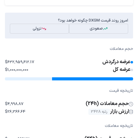
امروز روند قیمت DXGM چگونه خواهد بود؟
صعودی
نزولی
حجم معاملات
عرضه درگردش
$632,959,612.17
عرضه کل
$1,000,000,000
تاریخچه قیمت
حجم معاملات (24h)
$4,998.87
ارزش بازار
رتبه 3428
$26,366.64
تاریخچه معاملات