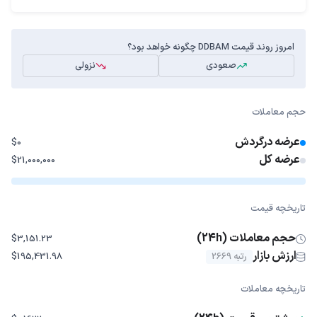
امروز روند قیمت DDBAM چگونه خواهد بود؟
صعودی
نزولی
حجم معاملات
عرضه درگردش
$0
عرضه کل
$21,000,000
تاریخچه قیمت
حجم معاملات (24h)
$3,151.23
ارزش بازار
رتبه 2669
$195,431.98
تاریخچه معاملات