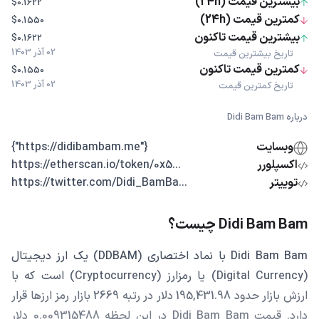
بیشترین قیمت (24h)
$0.1622
کمترین قیمت (24h)
$0.1550
بیشترین قیمت تاکنون
$0.1622
02 آذر 1403
تاریخ بیشترین قیمت
کمترین قیمت تاکنون
$0.1550
02 آذر 1403
تاریخ کمترین قیمت
درباره Didi Bam Bam
وبسایت
{"https://didibambam.me"}
اکسپلورر
...https://etherscan.io/token/0x5
توییتر
...https://twitter.com/Didi_BamBa
Didi Bam Bam چیست؟
Didi Bam Bam با نماد اختصاری (DDBAM) یک ارز دیجیتال
(Digital Currency) یا رمزارز (Cryptocurrency) است که با
ارزش بازار حدود 195,431.98 دلار در رتبه 2669 بازار رمز ارزها قرار
دارد. قیمت Didi Bam Bam در این لحظه 0.009315488 دلار