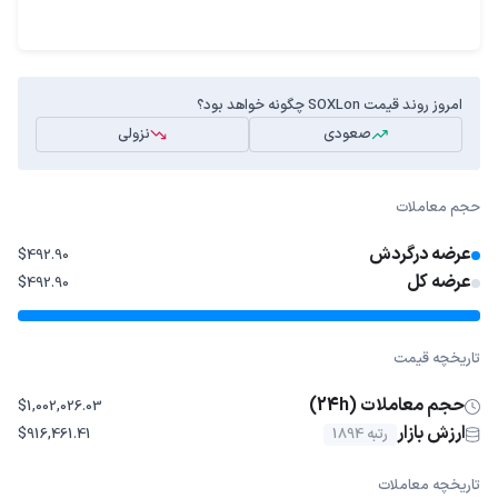
امروز روند قیمت SOXLon چگونه خواهد بود؟
صعودی
نزولی
حجم معاملات
عرضه درگردش
$492.90
عرضه کل
$492.90
تاریخچه قیمت
حجم معاملات (24h)
$1,002,026.03
ارزش بازار
رتبه 1894
$916,461.41
تاریخچه معاملات