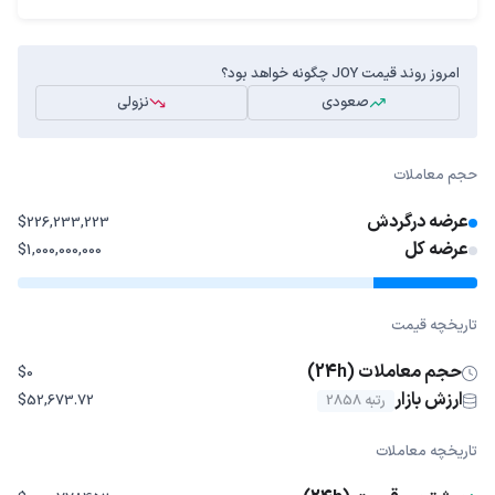
امروز روند قیمت JOY چگونه خواهد بود؟
صعودی
نزولی
حجم معاملات
عرضه درگردش
$226,233,223
عرضه کل
$1,000,000,000
تاریخچه قیمت
حجم معاملات (24h)
$0
ارزش بازار
رتبه 2858
$52,673.72
تاریخچه معاملات