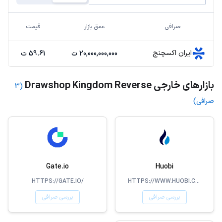
صرافی
عمق بازار
قیمت
ایران اکسچنج
20,000,000,000 ت
59.61 ت
بازارهای خارجی Drawshop Kingdom Reverse
(3
صرافی)
Gate.io
Huobi
HTTPS://GATE.IO/
HTTPS://WWW.HUOBI.COM/
بررسی صرافی
بررسی صرافی