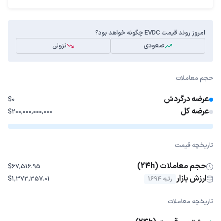
امروز روند قیمت EVDC چگونه خواهد بود؟
صعودی
نزولی
حجم معاملات
عرضه درگردش
$0
عرضه کل
$200,000,000,000
تاریخچه قیمت
حجم معاملات (24h)
$67,516.95
ارزش بازار
رتبه 1694
$1,373,357.01
تاریخچه معاملات