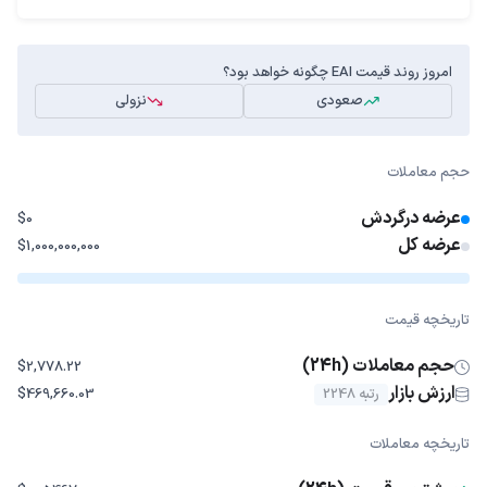
امروز روند قیمت EAI چگونه خواهد بود؟
صعودی
نزولی
حجم معاملات
عرضه درگردش
$0
عرضه کل
$1,000,000,000
تاریخچه قیمت
حجم معاملات (24h)
$2,778.22
ارزش بازار
رتبه 2248
$469,660.03
تاریخچه معاملات