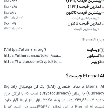
بیشترین قیمت (24h)
$0.05467
کمترین قیمت (24h)
$0.03765
بیشترین قیمت تاکنون
$0.07607
03 خرداد 1403
تاریخ بیشترین قیمت
کمترین قیمت تاکنون
$0.03071
10 خرداد 1403
تاریخ کمترین قیمت
درباره Eternal AI
وبسایت
{"https://eternalai.org/"}
اکسپلورر
...https://etherscan.io/token/0xa
توییتر
...https://twitter.com/CryptoEter
Eternal AI چیست؟
Eternal AI با نماد اختصاری (EAI) یک ارز دیجیتال (Digital
Currency) یا رمزارز (Cryptocurrency) است که با ارزش بازار
حدود 469,660.03 دلار در رتبه 2248 بازار رمز ارزها قرار دارد.
قیمت Eternal AI در این لحظه 0.001454901 دلار است که با