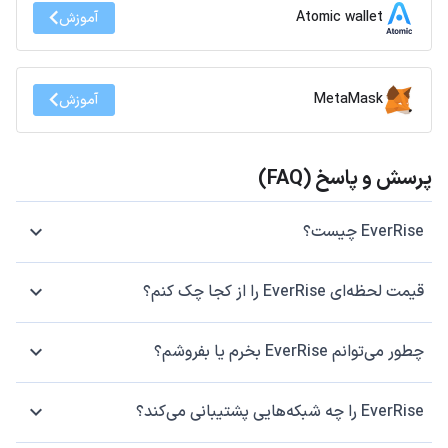
Atomic wallet
آموزش
MetaMask
آموزش
پرسش و پاسخ (FAQ)
EverRise چیست؟
قیمت لحظه‌ای EverRise را از کجا چک کنم؟
چطور می‌توانم EverRise بخرم یا بفروشم؟
EverRise را چه شبکه‌هایی پشتیبانی می‌کند؟