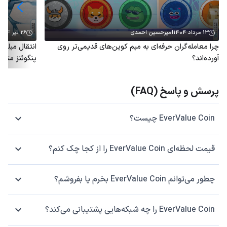
13 مرداد 1404
امیرحسین احمدی
26 تیر 1404
چرا معامله‌گران حرفه‌ای به میم کوین‌های قدیمی‌تر روی
آورده‌اند؟
پنگوئنز متو
پرسش و پاسخ (FAQ)
EverValue Coin چیست؟
قیمت لحظه‌ای EverValue Coin را از کجا چک کنم؟
چطور می‌توانم EverValue Coin بخرم یا بفروشم؟
EverValue Coin را چه شبکه‌هایی پشتیبانی می‌کند؟