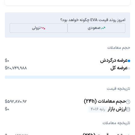
امروز روند قیمت EVA چگونه خواهد بود؟
صعودی
نزولی
حجم معاملات
عرضه درگردش
$0
عرضه کل
$20,749,988
تاریخچه قیمت
حجم معاملات (24h)
$592,870.92
ارزش بازار
رتبه 4016
$0
تاریخچه معاملات