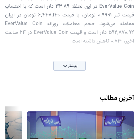
EverValue Coin در این لحظه 33.89 دلار است که با احتساب
قیمت تتر 0.9991 تومان، با قیمت 6,447,140 تومان در ایران
معامله می‌شود. حجم معاملات روزانه EverValue Coin
592,870.92 دلار است و قیمت EverValue Coin در 24 ساعت
اخیر، -0.74 کاهش داشته است.
بیشتر
آخرین مطالب