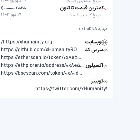
20 شهریور 1400
تاریخ بیشترین قیمت
کمترین قیمت تاکنون
$0.000004565
19 مهر 1403
تاریخ کمترین قیمت
درباره extraDNA
وبسایت
https://xhumanity.org/
سرس کد
https://github.com/xHumanityRO
https://etherscan.io/token/0x8e57c27761EBBd381b0f9d09Bb92CeB51a358AbB
اکسپلورر
https://ethplorer.io/address/0x8e57c27761EBBd381b0f9d09Bb92CeB51a358AbB
https://bscscan.com/token/0x80dbA9C32b7aB5445e482387A5522e24C0Ba4C24
توییتر
https://twitter.com/xHumanity1