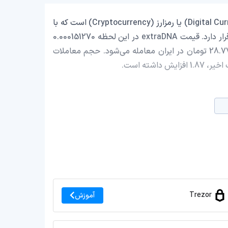
extraDNA با نماد اختصاری (XDNA) یک ارز دیجیتال (Digital Currency) یا رمزارز (Cryptocurrency) است که با
ارزش بازار حدود 180,013.84 دلار در رتبه 2716 بازار رمز ارزها قرار دارد. قیمت extraDNA در این لحظه 0.000151270
دلار است که با احتساب قیمت تتر 0.9990 تومان، با قیمت 28.77 تومان در ایران معامله می‌شود. حجم معاملات
Trezor
آموزش