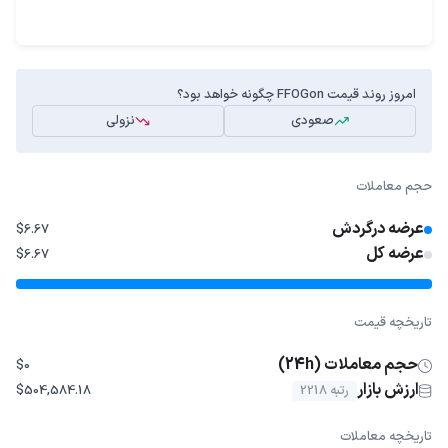
امروز روند قیمت FFOGon چگونه خواهد بود؟
صعودی
نزولی
حجم معاملات
عرضه درگردش
$6.67
عرضه کل
$6.67
تاریخچه قیمت
حجم معاملات (24h)
$0
ارزش بازار
رتبه 2218
$504,584.18
تاریخچه معاملات