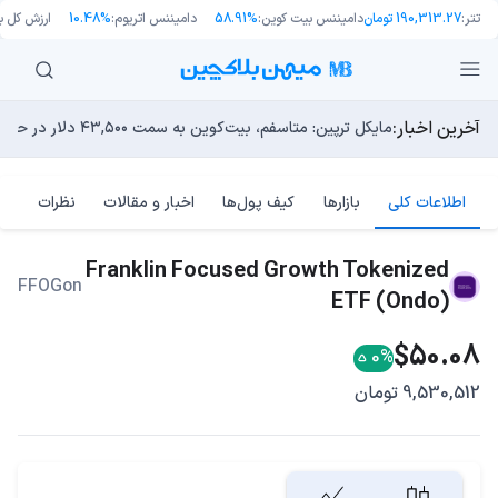
تتر:
190,313.27 تومان
دامیننس بیت کوین:
58.91%
دامیننس اتریوم:
10.48%
ارزش کل باز
آخرین اخبار:
انتقال ۶۶ میلیون دلاری بیت کوین توسط مایکرواستراتژی؛ آیا فشار فروش جدیدی در راه است؟
توسعه‌دهندگان بیت‌کوین ۸۵ باگ بحرانی را در یک وضعیت «فوق‌العاده بد» شناسایی کردند
مایکل ترپین: متاسفم، بیت‌کوین به سمت ۴۳,۵۰۰ دلار در حال سقوط است
اوج‌گیری طلا با تقاضای چین؛ چرا قیمت بیت کوین در ۶۴ هزار دلار درجا می‌زند؟
بدترین نمودار برای گاوهای بیت کوین؛ آیا دوران رالی‌های نجو
اطلاعات کلی
بازارها
کیف پول‌ها
اخبار و مقالات
نظرات
Franklin Focused Growth Tokenized
FFOGon
ETF (Ondo)
$50.08
0%
9,530,512 تومان