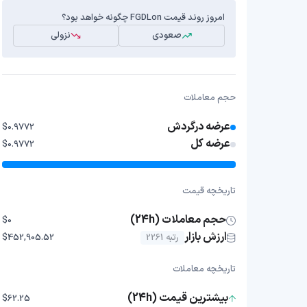
امروز روند قیمت FGDLon چگونه خواهد بود؟
صعودی
نزولی
حجم معاملات
عرضه درگردش
$0.9772
عرضه کل
$0.9772
تاریخچه قیمت
حجم معاملات (24h)
$0
ارزش بازار
رتبه 2261
$452,905.52
تاریخچه معاملات
بیشترین قیمت (24h)
$62.25