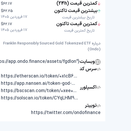
کمترین قیمت (24h)
$62.17
بیشترین قیمت تاکنون
$62.25
17 فروردین 1405
تاریخ بیشترین قیمت
کمترین قیمت تاکنون
$62.17
17 فروردین 1405
تاریخ کمترین قیمت
درباره Franklin Responsibly Sourced Gold Tokenized ETF
(Ondo)
وبسایت
{"https://app.ondo.finance/assets/fgdlon"}
سرس کد
https://etherscan.io/token/0x1cB673005fc58447D881486919c14D8e7C741Bb1
https://app.nansen.ai/token-god-mode?chain=ethereum&tab=transactions&tokenAddress=0x1cB673005fc58447D881486919c14D8e7C741Bb1
اکسپلورر
https://bscscan.com/token/0xee0d57462f20434030B8262204c00c0eA0399C41
https://solscan.io/token/CYqLHM92EhmF83iNgfN4A1j2ckjsHigRvXu7xHCondo
توییتر
https://twitter.com/ondofinance