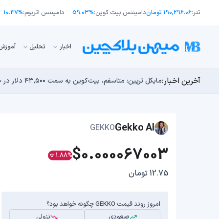
تتر:
190,296.06 تومان
دامیننس بیت کوین:
59.03%
دامیننس اتریوم:
10.47%
اﺧﺒﺎر
تحلیل
آموزش
آخرین اخبار:
انتقال ۶۶ میلیون دلاری بیت کوین توسط مایکرواستراتژی؛ آیا فشار فروش جدیدی در راه است؟
توسعه‌دهندگان بیت‌کوین ۸۵ باگ بحرانی را در یک وضعیت «فوق‌العاده بد» شناسایی کردند
مایکل ترپین: متاسفم، بیت‌کوین به سمت ۴۳,۵۰۰ دلار در حال سقوط است
اوج‌گیری طلا با تقاضای چین؛ چرا قیمت بیت کوین در ۶۴ هزار دلار درجا می‌زند؟
بدترین نمودار برای گاوهای بیت کوین؛ آیا دوران رالی‌های
Gekko AI
GEKKO
$0.000067003
1.88%
12.75 تومان
امروز روند قیمت GEKKO چگونه خواهد بود؟
صعودی
نزولی