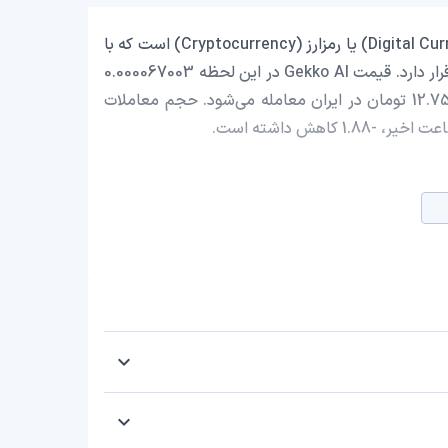
Gekko AI با نماد اختصاری (GEKKO) یک ارز دیجیتال (Digital Currency) یا رمزارز (Cryptocurrency) است که با
ارزش بازار حدود 66,305.35 دلار در رتبه 3125 بازار رمز ارزها قرار دارد. قیمت Gekko AI در این لحظه 0.000067003
دلار است که با احتساب قیمت تتر 0.9993 تومان، با قیمت 12.75 تومان در ایران معامله می‌شود. حجم معاملات