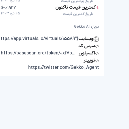
25 دی 1403
تاریخ بیشترین قیمت
کمترین قیمت تاکنون
$0.01937
25 دی 1403
تاریخ کمترین قیمت
درباره Gekko AI
وبسایت
{"https://app.virtuals.io/virtuals/15589"}
سرس کد
اکسپلورر
https://basescan.org/token/0xf7b0dd0B642a6ccc2fc4d8FfE2BfFb0caC8C43C8
توییتر
https://twitter.com/Gekko_Agent