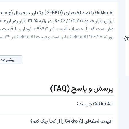
روزانه Gekko AI 146.27 دلار است و قیمت Gekko AI در 24 ساعت اخیر، -1.88 کاهش داشته است.
بیشتر
پرسش و پاسخ (FAQ)
Gekko AI چیست؟
قیمت لحظه‌ای Gekko AI را از کجا چک کنم؟