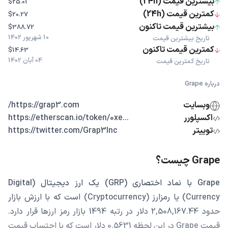
بیشترین قیمت (24h)
$25.01
کمترین قیمت (24h)
$20.27
بیشترین قیمت تاکنون
$388.72
10 شهریور 1402
تاریخ بیشترین قیمت
کمترین قیمت تاکنون
$14.63
04 آبان 1402
تاریخ کمترین قیمت
درباره Grape
وبسایت
https://grap3.com/
اکسپلورر
...https://etherscan.io/token/0xe
توییتر
https://twitter.com/Grap3Inc
Grape چیست؟
Grape با نماد اختصاری (GRP) یک ارز دیجیتال (Digital
Currency) یا رمزارز (Cryptocurrency) است که با ارزش بازار
حدود 2,508,167.44 دلار در رتبه 1494 بازار رمز ارزها قرار دارد.
قیمت Grape در این لحظه 0.5631 دلار است که با احتساب قیمت