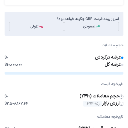
امروز روند قیمت GRP چگونه خواهد بود؟
صعودی
نزولی
حجم معاملات
عرضه درگردش
$0
عرضه کل
$10,000,000
تاریخچه قیمت
حجم معاملات (24h)
$0
ارزش بازار
رتبه 1494
$2,508,167.44
تاریخچه معاملات