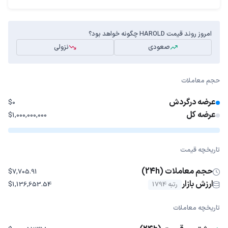
امروز روند قیمت HAROLD چگونه خواهد بود؟
صعودی
نزولی
حجم معاملات
عرضه درگردش
$0
عرضه کل
$1,000,000,000
تاریخچه قیمت
حجم معاملات (24h)
$7,705.91
ارزش بازار
رتبه 1794
$1,136,653.54
تاریخچه معاملات