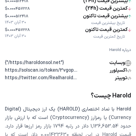
بیشترین قیمت (24h)
$0.000512418
کمترین قیمت (24h)
$0.000457228
بیشترین قیمت تاکنون
$0.000512418
30 آبان 1403
تاریخ بیشترین قیمت
کمترین قیمت تاکنون
$0.000457228
30 آبان 1403
تاریخ کمترین قیمت
درباره Harold
وبسایت
{"https://haroldonsol.net/"}
اکسپلورر
...https://solscan.io/token/3vgop
توییتر
...https://twitter.com/Realharold
Harold چیست؟
Harold با نماد اختصاری (HAROLD) یک ارز دیجیتال (Digital
Currency) یا رمزارز (Cryptocurrency) است که با ارزش بازار
حدود 1,136,653.54 دلار در رتبه 1794 بازار رمز ارزها قرار دارد.
قیمت Harold در این لحظه 0.001433630 دلار است که با