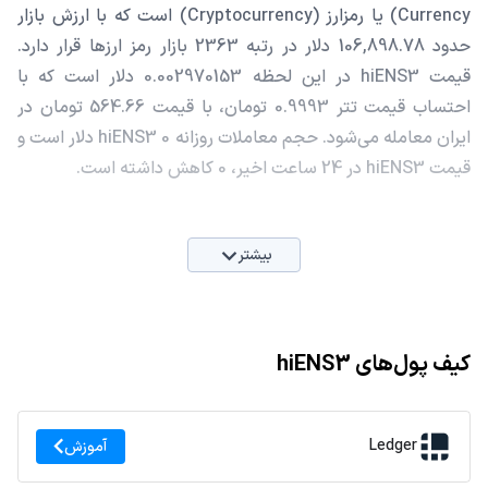
Currency) یا رمزارز (Cryptocurrency) است که با ارزش بازار
حدود 106,898.78 دلار در رتبه 2363 بازار رمز ارزها قرار دارد.
قیمت hiENS3 در این لحظه 0.002970153 دلار است که با
احتساب قیمت تتر 0.9993 تومان، با قیمت 564.66 تومان در
ایران معامله می‌شود. حجم معاملات روزانه hiENS3 0 دلار است و
قیمت hiENS3 در 24 ساعت اخیر، 0 کاهش داشته است.
بیشتر
کیف پول‌های hiENS3
Ledger
آموزش