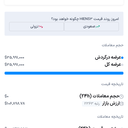
امروز روند قیمت HIENS3 چگونه خواهد بود؟
صعودی
نزولی
حجم معاملات
عرضه درگردش
$35,991,000
عرضه کل
$35,991,000
تاریخچه قیمت
حجم معاملات (24h)
$0
ارزش بازار
رتبه 2363
$106,898.78
تاریخچه معاملات