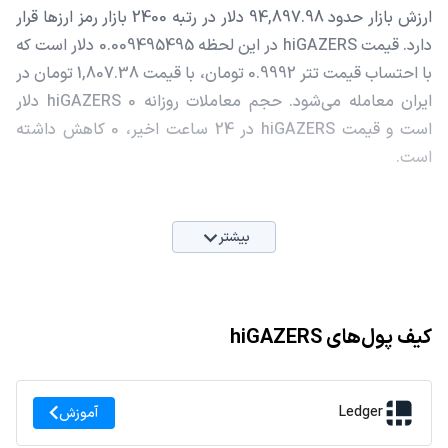
ارزش بازار حدود 94,897.98 دلار در رتبه 2400 بازار رمز ارزها قرار
دارد. قیمت hiGAZERS در این لحظه 0.009495495 دلار است که
با احتساب قیمت تتر 0.9992 تومان، با قیمت 1,807.38 تومان در
ایران معامله می‌شود. حجم معاملات روزانه hiGAZERS 0 دلار
است و قیمت hiGAZERS در 24 ساعت اخیر، 0 کاهش داشته
است.
بیشتر
کیف پول‌های hiGAZERS
Ledger
آموزش