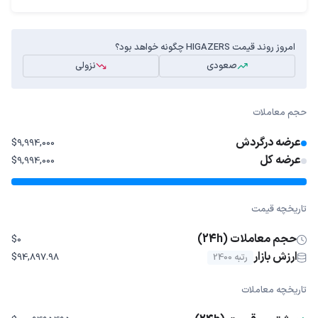
امروز روند قیمت HIGAZERS چگونه خواهد بود؟
صعودی
نزولی
حجم معاملات
عرضه درگردش
$9,994,000
عرضه کل
$9,994,000
تاریخچه قیمت
حجم معاملات (24h)
$0
ارزش بازار
رتبه 2400
$94,897.98
تاریخچه معاملات