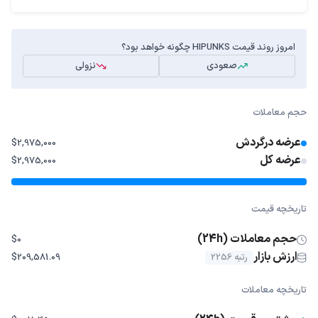
امروز روند قیمت HIPUNKS چگونه خواهد بود؟
صعودی
نزولی
حجم معاملات
عرضه درگردش
$2,975,000
عرضه کل
$2,975,000
تاریخچه قیمت
حجم معاملات (24h)
$0
ارزش بازار
رتبه 2256
$209,581.09
تاریخچه معاملات