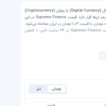
Supreme Finance با نماد اختصاری (HYPE) یک ارز دیجیتال (Digital Currency) یا رمزارز (Cryptocurrency)
است که با ارزش بازار حدود 8,105.71 دلار در رتبه 2552 بازار رمز ارزها قرار دارد. قیمت Supreme Finance در این
لحظه 0.000005404 دلار است که با احتساب قیمت تتر 0.9989 تومان، با قیمت 1.03 تومان در ایران معامله می‌شود.
حجم معاملات روزانه Supreme Finance 0 دلار است و قیمت Supreme Finance در 24 ساعت اخیر، 0 کاهش
تومان
تتر
ر
قیمت