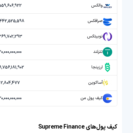
والکس
559,606,922 توما
صرافکس
2,442,525,598 توم
نوبیتکس
369,702,293 توما
تترلند
20,000,000,000 توما
ارزینجا
39,756,181,902 توم
آساکوین
2,804,477 تومان
کیف پول من
20,000,000,000 توما
کیف پول‌های Supreme Finance