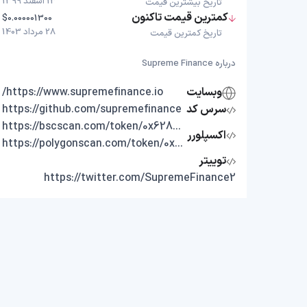
13 اسفند 1399
تاریخ بیشترین قیمت
کمترین قیمت تاکنون
$0.000001300
28 مرداد 1403
تاریخ کمترین قیمت
درباره Supreme Finance
وبسایت
https://www.supremefinance.io/
سرس کد
https://github.com/supremefinance
https://bscscan.com/token/0x62891201468A517EeEc00FE72f33595a3F9047eE
اکسپلورر
https://polygonscan.com/token/0x3e81783fbeb4746e9515bc4a5fc84dc6d788b0f9
توییتر
https://twitter.com/SupremeFinance2