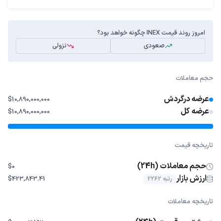
امروز روند قیمت INEX چگونه خواهد بود؟
صعودی
نزولی
حجم معاملات
عرضه درگردش
$10,890,000,000
عرضه کل
$10,890,000,000
تاریخچه قیمت
حجم معاملات (24h)
$0
ارزش بازار
رتبه 2262
$423,843.41
تاریخچه معاملات