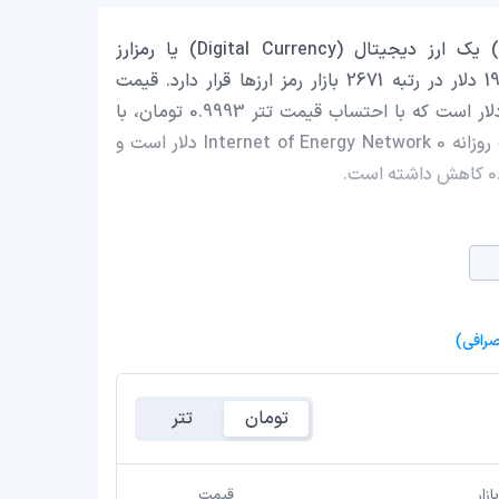
Internet of Energy Network با نماد اختصاری (IOEN) یک ارز دیجیتال (Digital Currency) یا رمزارز
(Cryptocurrency) است که با ارزش بازار حدود 193,861.83 دلار در رتبه 2671 بازار رمز ارزها قرار دارد. قیمت
Internet of Energy Network در این لحظه 0.000611452 دلار است که با احتساب قیمت تتر 0.9993 تومان، با
قیمت 116.37 تومان در ایران معامله می‌شود. حجم معاملات روزانه Internet of Energy Network 0 دلار است و
تومان
تتر
زار
قیمت