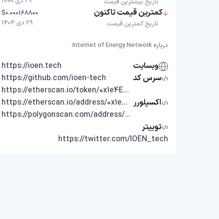
29 دی 1400
تاریخ بیشترین قیمت
کمترین قیمت تاکنون
$0.000168800
29 دی 1404
تاریخ کمترین قیمت
درباره Internet of Energy Network
وبسایت
https://ioen.tech
سرس کد
https://github.com/ioen-tech
https://etherscan.io/token/0x1e4E46b7BF03ECE908c88FF7cC4975560010893A
اکسپلورر
https://etherscan.io/address/0x1e4E46b7BF03ECE908c88FF7cC4975560010893A
https://polygonscan.com/address/0xd0e9c8f5Fae381459cf07Ec506C1d2896E8b5df6
توییتر
https://twitter.com/IOEN_tech