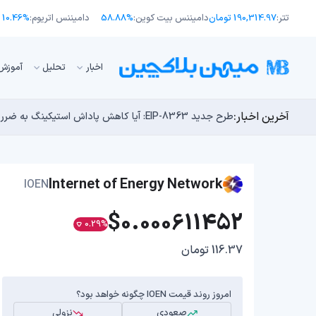
تتر:
190,314.97 تومان
دامیننس بیت کوین:
58.88%
دامیننس اتریوم:
10.46%
اﺧﺒﺎر
تحلیل
آموزش
آخرین اخبار:
طرح جدید EIP-8363: آیا کاهش پاداش استیکینگ به ضرر اتریوم تمام می‌شود؟
توسعه‌دهندگان بیت‌کوین ۸۵ باگ بحرانی را در یک وضعیت «فوق‌العاده بد» شناسایی کردند
مایکل ترپین: متاسفم، بیت‌کوین به سمت ۴۳,۵۰۰ دلار در حال سقوط است
اوج‌گیری طلا با تقاضای چین؛ چرا قیمت بیت کوین در ۶۴ هزار دلار درجا می‌زند؟
چرا هوش مصنوعی اکنون در کوتاه‌مدت تهدیدی فوری‌تر از 
Internet of Energy Network
IOEN
$0.000611452
0.29%
116.37 تومان
امروز روند قیمت IOEN چگونه خواهد بود؟
صعودی
نزولی