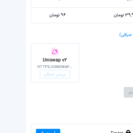
تومان
96 تومان
Uniswap v2
HTTPS://UNISWAP.ORG/
بررسی صرافی
تر