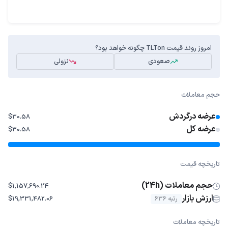
امروز روند قیمت TLTon چگونه خواهد بود؟
صعودی
نزولی
حجم معاملات
عرضه درگردش
$30.58
عرضه کل
$30.58
تاریخچه قیمت
حجم معاملات (24h)
$1,157,690.24
ارزش بازار
رتبه 636
$19,331,482.06
تاریخچه معاملات