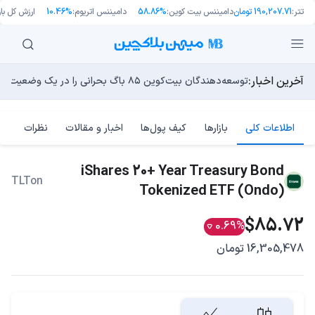
تتر:
190,207.71 تومان
دامیننس بیت کوین:
58.86%
دامیننس اتریوم:
10.46%
ارزش کل بازا
آخرین اخبار:
انتقال ۶۶ میلیون دلاری بیت کوین توسط مایکرواستراتژی؛ آیا فشار فروش جدیدی در راه است؟
توسعه‌دهندگان بیت‌کوین ۸۵ باگ بحرانی را در یک وضعیت «فوق‌العاده بد» شناسایی کردند
اوج‌گیری طلا با تقاضای چین؛ چرا قیمت بیت کوین در ۶۴ هزار دلار درجا می‌زند؟
یک نقشه راه کوانتومی، بیت‌کوین را بسیار بالاتر خواهد برد
13 مرداد 1405
بدترین نمودار برای گاوهای بیت کوین؛ آیا دوران رالی‌های نجو
اطلاعات کلی
بازارها
کیف پول‌ها
اخبار و مقالات
نظرات
iShares 20+ Year Treasury Bond
TLTon
Tokenized ETF (Ondo)
$85.72
0.69%
16,305,478 تومان