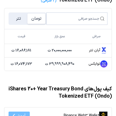
Tokenized ETF (Ondo)
(2 صرافی)
تومان
تتر
صرافی
عمق بازار
قیمت
آبان تتر
20,000,000,000 ت
16,086,181 ت
توایکس
39,999,908,490 ت
16,074,173 ت
کیف پول‌های iShares 20+ Year Treasury Bond
Tokenized ETF (Ondo)
Binance Web3 Wallet
آموزش