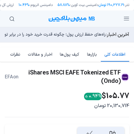
تتر:
190,327.19 تومان
دامیننس بیت کوین:
58.88%
دامیننس اتریوم:
10.46%
ارزش کل باز
آخرین اخبار:
طرح جدید EIP-8363: آیا کاهش پاداش استیکینگ به ضرر اتریوم تمام می‌شود؟
توسعه‌دهندگان بیت‌کوین ۸۵ باگ بحرانی را در یک وضعیت «فوق‌العاده بد» شناسایی کردند
مایکل ترپین: متاسفم، بیت‌کوین به سمت ۴۳,۵۰۰ دلار در حال سقوط است
راه‌های حفظ ارزش پول؛ چگونه قدرت خرید خود را در برابر تورم
چرا هوش مصنوعی اکنون در کوتاه‌مدت تهدیدی فوری‌تر از کامپ
اطلاعات کلی
بازارها
کیف پول‌ها
اخبار و مقالات
نظرات
iShares MSCI EAFE Tokenized ETF
EFAon
(Ondo)
$105.77
0.94%
20,130,714 تومان