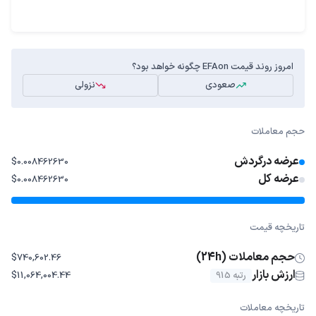
امروز روند قیمت EFAon چگونه خواهد بود؟
صعودی
نزولی
حجم معاملات
عرضه درگردش
$0.008462630
عرضه کل
$0.008462630
تاریخچه قیمت
حجم معاملات (24h)
$740,602.46
ارزش بازار
رتبه 915
$11,064,004.44
تاریخچه معاملات